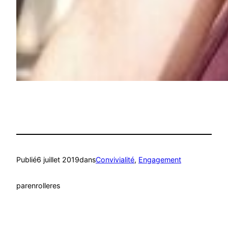
Publié
6 juillet 2019
dans
Convivialité
, 
Engagement
par
enrolleres