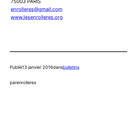
75003 PARIS
enrolleres@gmail.com
www.lesenrolleres.org
Publié
13 janvier 2016
dans
bulletins
par
enrolleres